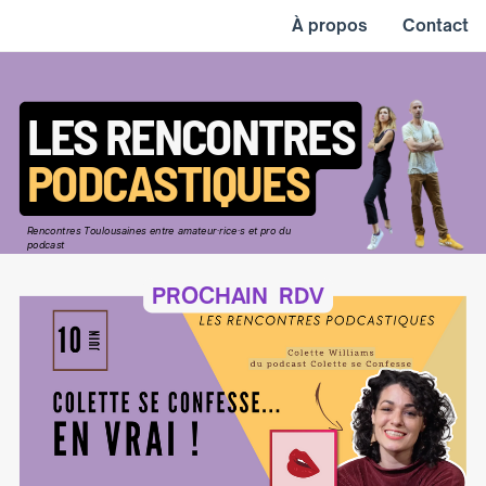
À propos
Contact
LES RENCONTRES
PODCASTIQUES
Rencontres Toulousaines entre amateur·rice·s et pro du
podcast
PROCHAIN
RDV